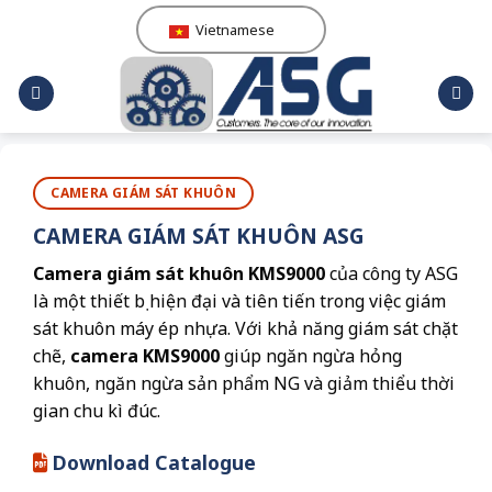
Skip
Vietnamese
to
content
CAMERA GIÁM SÁT KHUÔN
CAMERA GIÁM SÁT KHUÔN ASG
Camera giám sát khuôn KMS9000
của công ty ASG
là một thiết bị hiện đại và tiên tiến trong việc giám
sát khuôn máy ép nhựa. Với khả năng giám sát chặt
chẽ,
camera KMS9000
giúp ngăn ngừa hỏng
khuôn, ngăn ngừa sản phẩm NG và giảm thiểu thời
gian chu kì đúc.
Download Catalogue