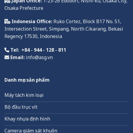
Japan Office:
1-23-26 Edobori, Nishi-ku, Osaka City,
Osaka Prefecture
Indonesia Office:
Ruko
Cortez, Block B17 No. 51,
Intersection Street, Simpang, North Cikarang, Bekasi
Regency
17
530,
Indonesia
Tel:
+84 - 944 - 128 - 811
Email:
info@asg.vn
Danh mục sản phẩm
Máy tách kim loại
Bộ đầu trục vít
Khay nhựa định hình
Camera giám sát khuôn