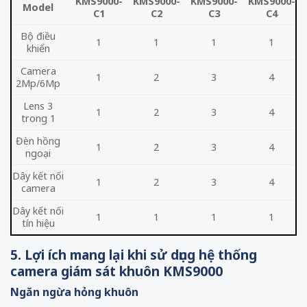
KMS9000-
KMS9000-
KMS9000-
KMS9000-
Model
C1
C2
C3
C4
Bộ điều
1
1
1
1
khiển
Camera
1
2
3
4
2Mp/6Mp
Lens 3
1
2
3
4
trong 1
Đèn hồng
1
2
3
4
ngoại
Dây kết nối
1
2
3
4
camera
Dây kết nối
1
1
1
1
tín hiệu
5. Lợi ích mang lại khi sử dụng hệ thống
camera giám sát khuôn KMS9000
Ngăn ngừa hỏng khuôn