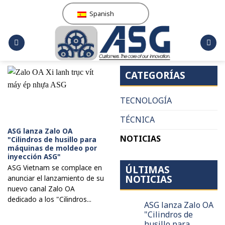
Saltar
Spanish
al
contenido
CATEGORÍAS
TECNOLOGÍA
TÉCNICA
ASG lanza Zalo OA
NOTICIAS
"Cilindros de husillo para
máquinas de moldeo por
inyección ASG"
ASG Vietnam se complace en
ÚLTIMAS
NOTICIAS
anunciar el lanzamiento de su
nuevo canal Zalo OA
dedicado a los "Cilindros...
ASG lanza Zalo OA
"Cilindros de
husillo para