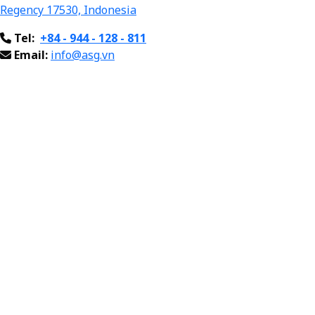
Regency
17
530,
Indonesia
Tel:
+84 - 944 - 128 - 811
Email:
info@asg.vn