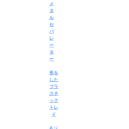
メ
タ
ル
セ
パ
レ
ー
タ
ー
形を
した
プラ
スチ
ック
トレ
イ
ネジ