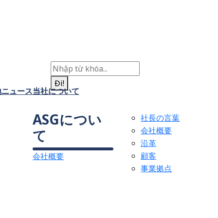
Đi!
地
ニュース
当社について
ASGについ
社長の言葉
会社概要
て
沿革
顧客
会社概要
事業拠点