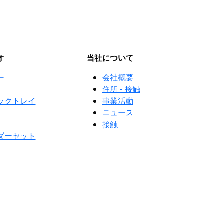
オ
当社について
ー
会社概要
住所 - 接触
ックトレイ
事業活動
ニュース
接触
ダーセット