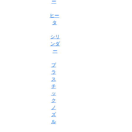
ー
ヒー
タ
シリ
ンダ
ー
プ
ラ
ス
チ
ッ
ク
ノ
ズ
ル