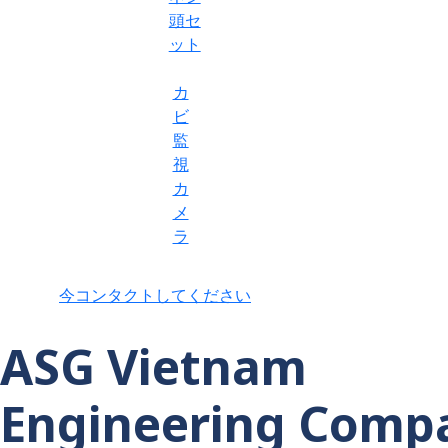
頭セ
ット
カ
ビ
監
視
カ
メ
ラ
今コンタクトしてください
ASG Vietnam
Engineering Comp