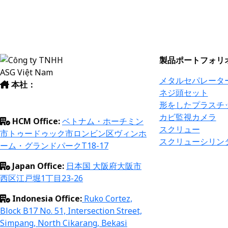
製品ポートフォリ
メタルセパレータ
本社：
ベトナム・ハノイ市ホアイド
ネジ頭セット
ゥック区ダックソー郡ダックソー工業団
形をしたプラスチ
地
カビ監視カメラ
HCM Office:
ベトナム・ホーチミン
スクリュー
市トゥードゥック市ロンビン区ヴィンホ
スクリューシリン
ーム・グランドパークT18-17
Japan Office:
日本国 大阪府大阪市
西区江戸堀1丁目23-26
Indonesia Office:
Ruko
Cortez,
Block B17 No. 51, Intersection Street,
Simpang, North Cikarang, Bekasi