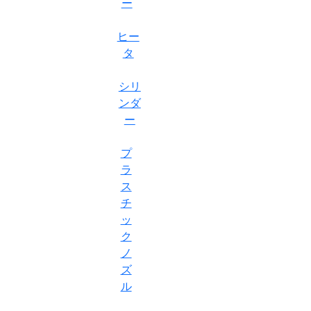
ー
ヒー
タ
シリ
ンダ
ー
プ
ラ
ス
チ
ッ
ク
ノ
ズ
ル