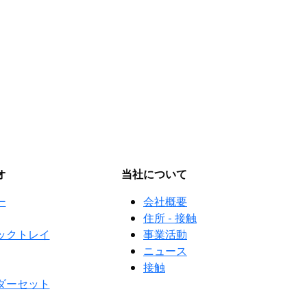
オ
当社について
ー
会社概要
住所 - 接触
ックトレイ
事業活動
ニュース
接触
ダーセット