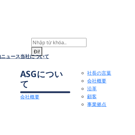
Đi!
地
ニュース
当社について
ASGについ
社長の言葉
会社概要
て
沿革
顧客
会社概要
事業拠点