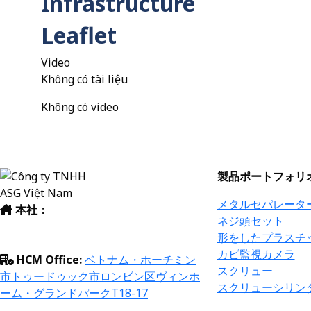
Infrastructure
Leaflet
Video
Không có tài liệu
Không có video
製品ポートフォリ
メタルセパレータ
本社：
ベトナム・ハノイ市ホアイド
ネジ頭セット
ゥック区ダックソー郡ダックソー工業団
形をしたプラスチ
地
カビ監視カメラ
HCM Office:
ベトナム・ホーチミン
スクリュー
市トゥードゥック市ロンビン区ヴィンホ
スクリューシリン
ーム・グランドパークT18-17