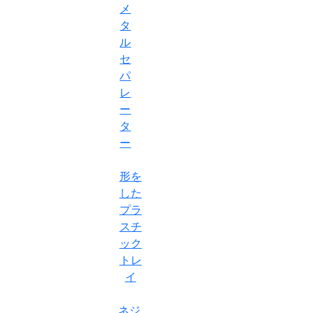
メ
タ
ル
セ
パ
レ
ー
タ
ー
形を
した
プラ
スチ
ック
トレ
イ
ネジ