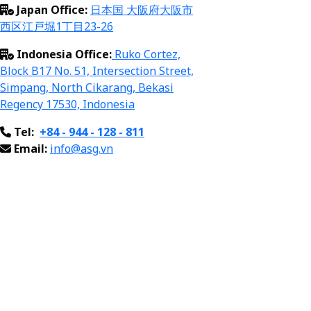
Japan Office:
日本国 大阪府大阪市
西区江戸堀1丁目23-26
Indonesia Office:
Ruko
Cortez,
Block B17 No. 51, Intersection Street,
Simpang, North Cikarang, Bekasi
Regency
17
530,
Indonesia
Tel:
+84 - 944 - 128 - 811
Email:
info@asg.vn