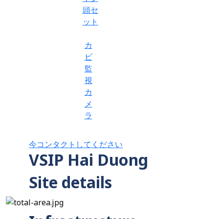
頭セ
ット
カ
ビ
監
視
カ
メ
ラ
今コンタクトしてください
VSIP Hai Duong
Site details