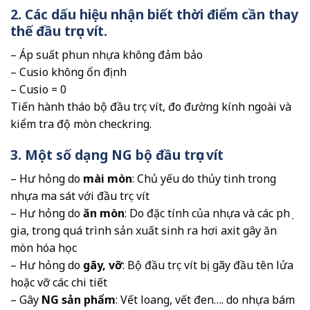
2. Các dấu hiệu nhận biết thời điểm cần thay
thế đầu trục vít.
– Áp suất phun nhựa không đảm bảo
– Cusio không ổn định
– Cusio = 0
Tiến hành tháo bộ đầu trục vít, đo đường kính ngoài và
kiểm tra độ mòn checkring.
3. Một số dạng NG bộ đầu trục vít
– Hư hỏng do
mài mòn
: Chủ yếu do thủy tinh trong
nhựa ma sát với đầu trục vít
– Hư hỏng do
ăn mòn
: Do đặc tính của nhựa và các phụ
gia, trong quá trình sản xuất sinh ra hơi axit gây ăn
mòn hóa học
– Hư hỏng do
gãy, vỡ
: Bộ đầu trục vít bị gãy đầu tên lửa
hoặc vỡ các chi tiết
– Gây
NG sản phẩm
: Vết loang, vết đen…. do nhựa bám