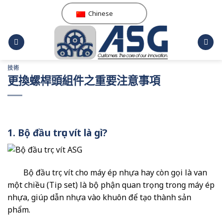
跳
Chinese
到
内
容
技術
更換螺桿頭組件之重要注意事項
1. Bộ đầu trục vít là gì?
Bộ đầu trục vít cho máy ép nhựa hay còn gọi là van
một chiều (Tip set) là bộ phận quan trọng trong máy ép
nhựa, giúp dẫn nhựa vào khuôn để tạo thành sản
phẩm.