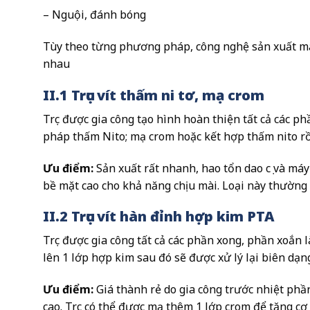
– Nguội, đánh bóng
Tùy theo từng phương pháp, công nghệ sản xuất mà
nhau
II.1 Trục vít thấm ni tơ, mạ crom
Trục được gia công tạo hình hoàn thiện tất cả các 
pháp thấm Nito; mạ crom hoặc kết hợp thấm nito r
Ưu điểm:
Sản xuất rất nhanh, hao tổn dao cụ và máy
bề mặt cao cho khả năng chịu mài. Loại này thường 
II.2 Trục vít hàn đỉnh hợp kim PTA
Trục được gia công tất cả các phần xong, phần xoắ
lên 1 lớp hợp kim sau đó sẽ được xử lý lại biên dạ
Ưu điểm:
Giá thành rẻ do gia công trước nhiệt phầ
cao. Trục có thể được mạ thêm 1 lớp crom để tăng c