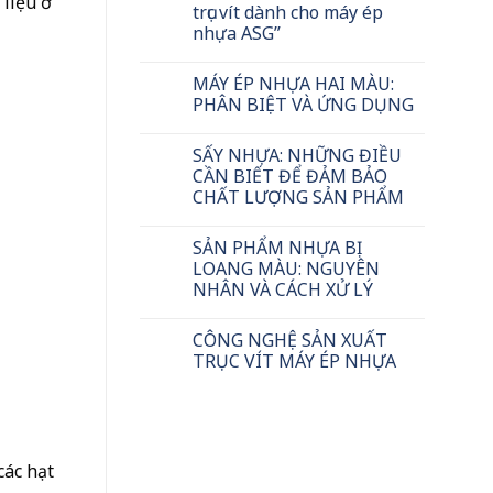
 liệu ở
trục vít dành cho máy ép
nhựa ASG”
MÁY ÉP NHỰA HAI MÀU:
PHÂN BIỆT VÀ ỨNG DỤNG
SẤY NHỰA: NHỮNG ĐIỀU
CẦN BIẾT ĐỂ ĐẢM BẢO
CHẤT LƯỢNG SẢN PHẨM
SẢN PHẨM NHỰA BỊ
LOANG MÀU: NGUYÊN
NHÂN VÀ CÁCH XỬ LÝ
CÔNG NGHỆ SẢN XUẤT
TRỤC VÍT MÁY ÉP NHỰA
các hạt