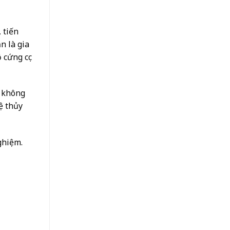
 tiến
n là gia
 cứng cục
, không
ệ thủy
ghiệm.