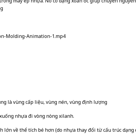
g trong máy ép nhựa. Nó có dạng xoắn ốc giúp chuyển nguyên
ng
ion-Molding-Animation-1.mp4
ùng là vùng cấp liệu, vùng nén, vùng định lượng
 xuống nhựa đi vòng nòng xilanh.
ch lớn về thể tích bé hơn (do nhựa thay đổi từ cấu trúc dạng 