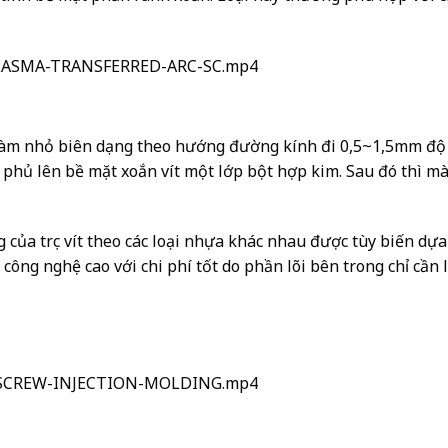
A-PLASMA-TRANSFERRED-ARC-SC.mp4
n làm nhỏ biên dạng theo hướng đường kính đi 0,5~1,5mm độ 
hủ lên bề mặt xoắn vít một lớp bột hợp kim. Sau đó thì mà
ủa trục vít theo các loại nhựa khác nhau được tùy biến dựa
g công nghệ cao với chi phí tốt do phần lõi bên trong chỉ cần
OF-SCREW-INJECTION-MOLDING.mp4