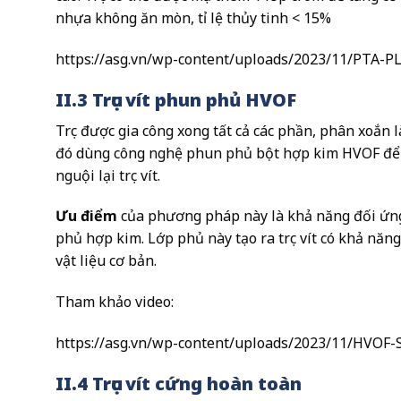
nhựa không ăn mòn, tỉ lệ thủy tinh < 15%
https://asg.vn/wp-content/uploads/2023/11/PT
II.3 Trục vít phun phủ HVOF
Trục được gia công xong tất cả các phần, phân xoắ
đó dùng công nghệ phun phủ bột hợp kim HVOF để p
nguội lại trục vít.
Ưu điểm
của phương pháp này là khả năng đối ứng c
phủ hợp kim. Lớp phủ này tạo ra trục vít có khả năn
vật liệu cơ bản.
Tham khảo video:
https://asg.vn/wp-content/uploads/2023/11/HV
II.4 Trục vít cứng hoàn toàn