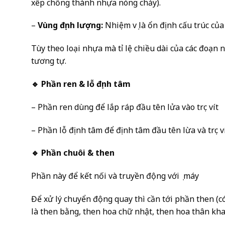
xếp chồng thành nhựa nóng chảy).
–
Vùng định lượng:
Nhiệm vụ là ổn định cấu trúc củ
Tùy theo loại nhựa mà tỉ lệ chiều dài của các đoạn
tương tự.
🔹 Phần ren & lỗ định tâm
– Phần ren dùng để lắp ráp đầu tên lửa vào trục vít
– Phần lỗ định tâm để định tâm đầu tên lừa và trục 
🔹 Phần chuôi & then
Phần này để kết nối và truyền động với ụ máy
Để xử lý chuyển động quay thì cần tới phần then (c
là then bằng, then hoa chữ nhật, then hoa thân kha