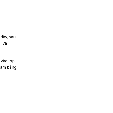
dày, sau
i và
 vào lớp
 làm bằng