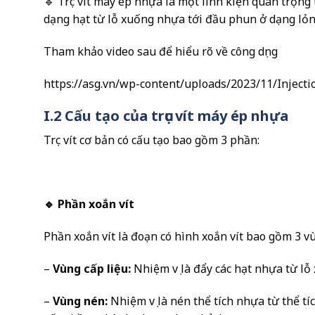
🔹 Trục vít máy ép nhựa là một linh kiện quan trọn
dạng hạt từ lỗ xuống nhựa tới đầu phun ở dạng lỏ
Tham khảo video sau để hiểu rõ về công dụng
https://asg.vn/wp-content/uploads/2023/11/Inject
I.2 Cấu tạo của trục vít máy ép nhựa
Trục vít cơ bản có cấu tạo bao gồm 3 phần:
🔹 Phần xoắn vít
Phần xoắn vít là đoạn có hình xoắn vít bao gồm 3 v
–
Vùng cấp liệu:
Nhiệm vụ là đẩy các hạt nhựa từ lỗ
–
Vùng nén:
Nhiệm vụ là nén thể tích nhựa từ thể tí