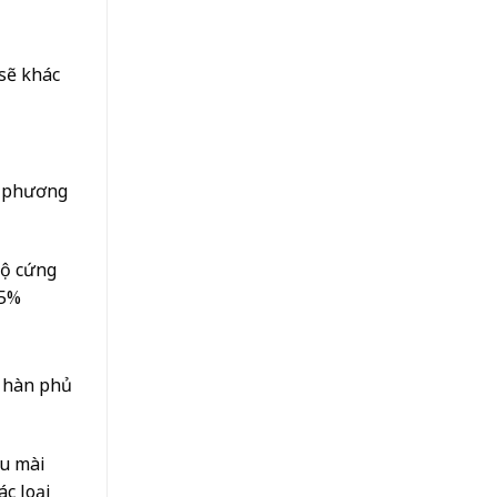
sẽ khác
g phương
độ cứng
15%
c hàn phủ
ịu mài
ác loại