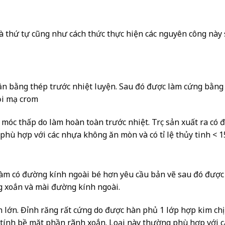
 thứ tự cũng như cách thức thực hiện các nguyên công này 
phần bằng thép trước nhiệt luyện. Sau đó được làm cứng bằn
ồi mạ crom
 móc thấp do làm hoàn toàn trước nhiệt. Trục sản xuất ra có 
phù hợp với các nhựa không ăn mòn và có tỉ lệ thủy tinh < 
n làm có đường kính ngoài bé hơn yêu cầu bản vẽ sau đó đượ
ng xoắn và mài đường kính ngoài.
n lớn. Đỉnh răng rất cứng do được hàn phủ 1 lớp hợp kim ch
ơ tính bề mặt phần rãnh xoắn. Loại này thường phù hợp với c